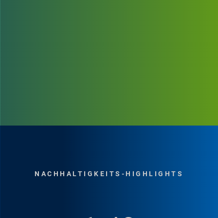
HIGHLIGHT-STORYS
sprogramm
Wir feiern den
NACHHALTIGKEITS-HIGHLIGHTS
langjährigen unfallfreien
Betrieb
Staaten haben