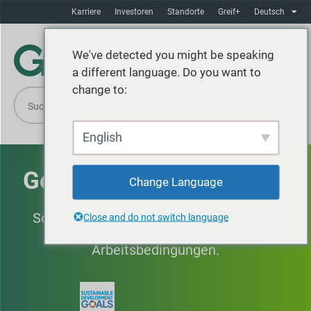
Karriere
Investoren
Standorte
Greif+
Deutsch
We've detected you might be speaking
a different language. Do you want to
change to:
English
Gesundheit & Sicherheit
Change Language
Schutz des Rechts unserer Kollegen auf
Close and do not switch language
eine sichere und reibungslose
Arbeitsbedingungen.