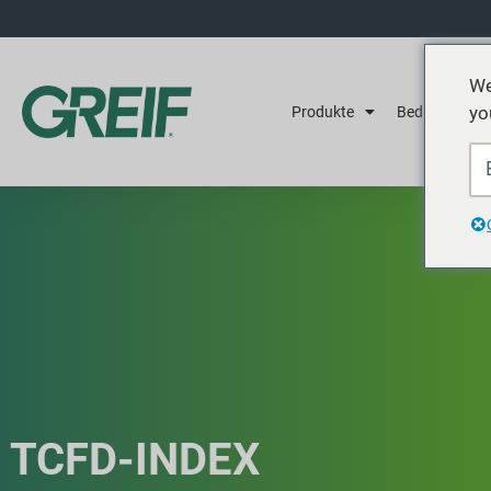
We
yo
Produkte
Bedienung
TCFD-INDEX