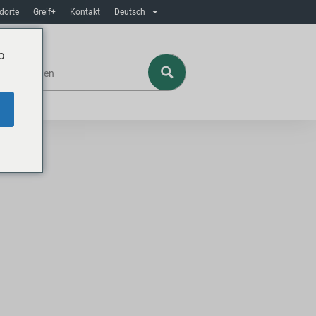
dorte
Greif+
Kontakt
Deutsch
o