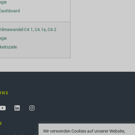
egie
-Dashboard
limawandel C4.1, C4.1a, C4.2
egie
keitsziele
UNS
N
Wir verwenden Cookies auf unserer Website,