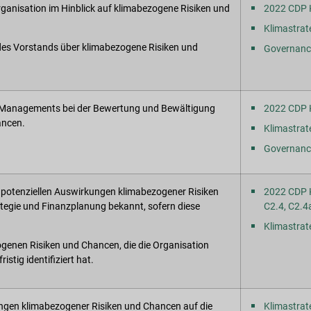
ganisation im Hinblick auf klimabezogene Risiken und
2022 CDP 
Klimastrat
 des Vorstands über klimabezogene Risiken und
Governance
es Managements bei der Bewertung und Bewältigung
2022 CDP 
ancen.
Klimastrat
Governance
d potenziellen Auswirkungen klimabezogener Risiken
2022 CDP K
tegie und Finanzplanung bekannt, sofern diese
C2.4, C2.4
Klimastrat
ogenen Risiken und Chancen, die die Organisation
ristig identifiziert hat.
ungen klimabezogener Risiken und Chancen auf die
Klimastrat