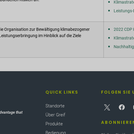
Klimastrat
Leistungs
e die Organisation zur Bewältigung klimabezogener
2022 CDP K
eistungserbringung im Hinblick auf die Ziele
Klimastrat
Nachhaltig
QUICK LINKS
FOLGEN SIE 
Standorte
dvantage that
Über Greif
ABONNIERE
Produkte
Bedienung