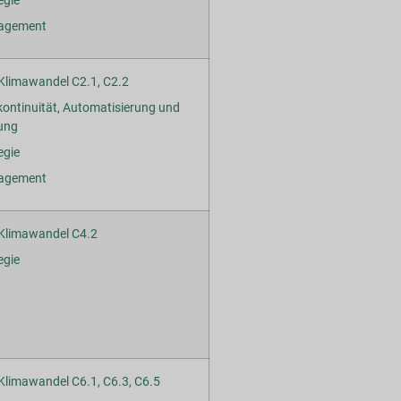
egie
agement
Klimawandel C2.1, C2.2
ontinuität, Automatisierung und
rung
egie
agement
Klimawandel C4.2
egie
limawandel C6.1, C6.3, C6.5