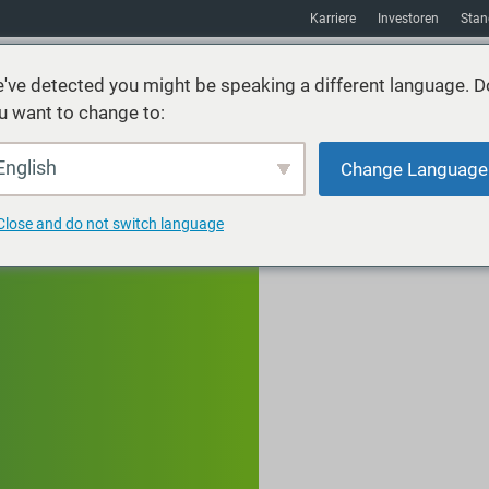
Karriere
Investoren
Stan
've detected you might be speaking a different language. D
u want to change to:
Nachhaltigkeit
Absatzmarkt
Hilfsmittel
über uns
English
Change Language
Close and do not switch language