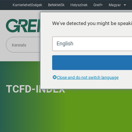
Karrierlehetőségek
Befektetők
Helyszínek
Greif+
Magyar
We've detected you might be speaki
English
Close and do not switch language
TCFD-INDEX