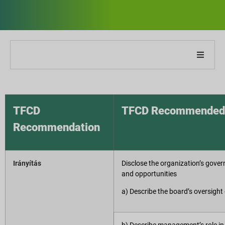
Cégünkről
Jelentésünkről
TFCD
TFCD Recommended 
Recommendation
Fenntarthatósági stratégiák
Célok és teljesítmény
Irányítás
Disclose the organization’s gover
and opportunities
ESG jelentési indexek
a) Describe the board’s oversight 
Jelentés letöltések
b) Describe management’s role in