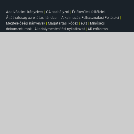
Adatvédelmi irányelvek
|
CA-szabályzat
|
Értékesítési feltételek
|
Átláthatóság az ellátási láncban
|
Alkalmazás Felhasználási Feltételei
|
Megfelelőségi irányelvek
|
Magatartási kódex
|
eBiz
|
Minőségi
dokumentumok
|
Akadálymentesítési nyilatkozat
|
AR-erőforrás