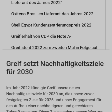
Lieferant des Jahres 2022“
Oxiteno Brasilien Lieferant des Jahres 2022
Shell Egypt Kundenzentrierungspreis 2022
Greif erhält von CDP die Note A-
Greif steht 2022 zum zweiten Mal in Folge auf
der Newsweek-Liste der 100 beliebtesten
Arbeitsplätze
Greif setzt Nachhaltigkeitsziele
für 2030
Unsere erste nachhaltige
Finanzierungsvereinbarung
Im Jahr 2022 kündigte Greif unsere neuen
Greif schließt die
Nachhaltigkeitsziele für 2030 an, die unsere zuvor
Unternehmensnachhaltigkeitsbewertung 2022
festgelegten Ziele für 2025 und unser Engagement für
von S&P Global ab
den Aufbau einer nachhaltigeren und gerechteren
Zukunft erweitern. Diese Ziele werden unseren Weg zur