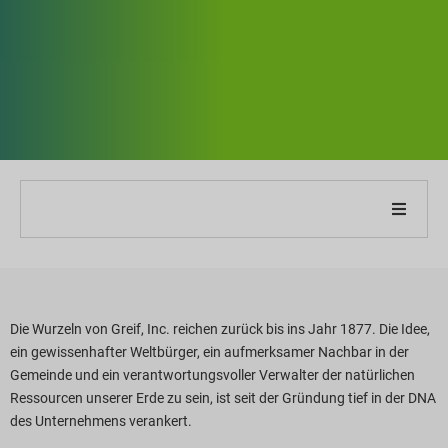
ber unser Unternehmen
ber unseren Bericht
Die Wurzeln von Greif, Inc. reichen zurück bis ins Jahr 1877. Die Idee,
ein gewissenhafter Weltbürger, ein aufmerksamer Nachbar in der
achhaltigkeitsstrategien
Gemeinde und ein verantwortungsvoller Verwalter der natürlichen
Ressourcen unserer Erde zu sein, ist seit der Gründung tief in der DNA
iele und Leistung
des Unternehmens verankert.