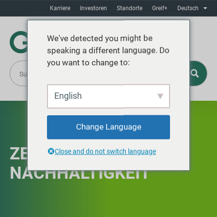
Karriere
Investoren
Standorte
Greif+
Deutsch
We've detected you might be
speaking a different language. Do
you want to change to:
English
Change Language
ZEITLEISTE DER
Close and do not switch language
NACHHALTIGKEIT