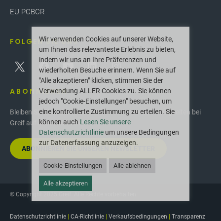
EU PCBCR
Wir verwenden Cookies auf unserer Website,
FOLGEN SIE UNS
um Ihnen das relevanteste Erlebnis zu bieten,
indem wir uns an Ihre Präferenzen und
wiederholten Besuche erinnern. Wenn Sie auf
"Alle akzeptieren" klicken, stimmen Sie der
ABONNIEREN
Verwendung ALLER Cookies zu. Sie können
jedoch "Cookie-Einstellungen" besuchen, um
eine kontrollierte Zustimmung zu erteilen. Sie
Bleiben Sie über die neuesten Innovationen und Neuigkeiten bei
können auch
Lesen Sie unsere
Greif auf dem Laufenden.
Datenschutzrichtlinie
um unsere Bedingungen
zur Datenerfassung anzuzeigen.
ABONNIEREN SIE UNSEREN NEWSLETTER
Cookie-Einstellungen
Alle ablehnen
Alle akzeptieren
© Copyright 2025 Greif. Alle Rechte vorbehalten.
Datenschutzrichtlinie
|
CA-Richtlinie
|
Verkaufsbedingungen
|
Transparenz