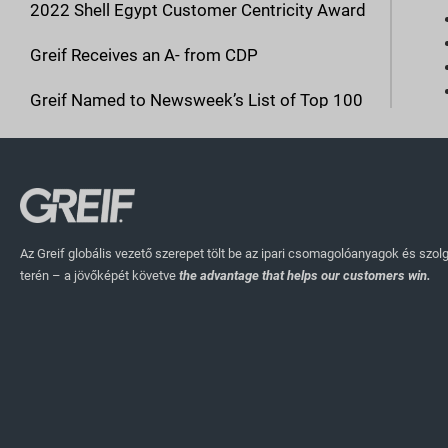
2022 Shell Egypt Customer Centricity Award
Greif Receives an A- from CDP
Greif Named to Newsweek’s List of Top 100
Most Loved Workplaces for Second
Consecutive Year in 2022
Our First Sustainable Financing Agreement
Greif Completes 2022 Corporate
Az Greif globális vezető szerepet tölt be az ipari csomagolóanyagok és szol
Sustainability Assessment from S&P Global
terén – a jövőképét követve
the advantage that helps our customers win.