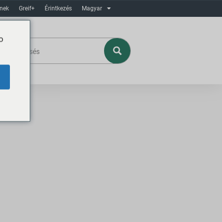
ínek
Greif+
Érintkezés
Magyar
o