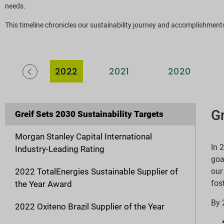
needs.
This timeline chronicles our sustainability journey and accomplishment
009
2022
2021
2020
Gr
Greif Sets 2030 Sustainability Targets
Morgan Stanley Capital International
In 
Industry-Leading Rating
goa
2022 TotalEnergies Sustainable Supplier of
our
fos
the Year Award
By 
2022 Oxiteno Brazil Supplier of the Year