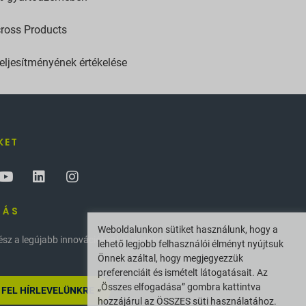
cross Products
teljesítményének értékelése
KET
ZÁS
Weboldalunkon sütiket használunk, hogy a
z a legújabb innovációkkal és hírekkel
lehető legjobb felhasználói élményt nyújtsuk
Önnek azáltal, hogy megjegyezzük
preferenciáit és ismételt látogatásait. Az
„Összes elfogadása” gombra kattintva
 FEL HÍRLEVELÜNKRE
hozzájárul az ÖSSZES süti használatához.