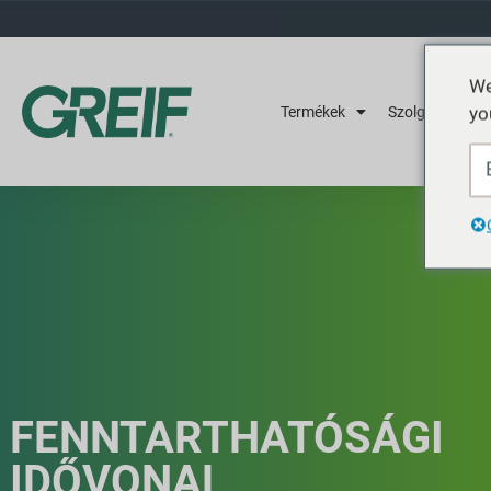
We
yo
Termékek
Szolgáltatások
FENNTARTHATÓSÁGI
IDŐVONAL