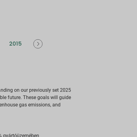
2015
2014
2013
2012
anding on our previously set 2025
le future. These goals will guide
reenhouse gas emissions, and
97% gyártóüzemében