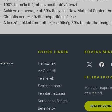
100% termékeit újrahasznosíthatóvá teszi
Achieve an average of 60% Recycled Raw Material Content A
Globális nemek közötti bérparitás elérése
A beszállítókkal fordított teljes költség 80% fenntarthatósági 
GYORS LINKEK
KÖVESS MIN
Helyszínek
gáltatások
Az Greif-ről
FELIRATKO
Termékek
Szolgáltatások
Maradjon naprakés
Fenntarthatóság
az Greif-nél.
Karrierlehetőségek
IRATKOZZON
Befektetők