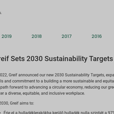
s.
2019
2018
2017
2016
eif Sets 2030 Sustainability Targets
2022, Greif announced our new 2030 Sustainability Targets, exp
ls and commitment to a building a more sustainable and equitab
 path forward to advancing a circular economy, reducing our g
ter a diverse, equitable, and inclusive workplace.
2030, Greif aims to:
Érje el a hulladéklerakókba kerülő hulladék nulla szintjét a 