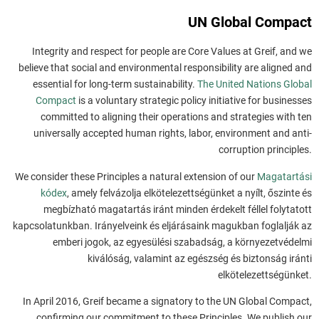
UN Global Compact
Integrity and respect for people are Core Values at Greif, and we
believe that social and environmental responsibility are aligned and
essential for long-term sustainability.
The United Nations Global
Compact
is a voluntary strategic policy initiative for businesses
committed to aligning their operations and strategies with ten
universally accepted human rights, labor, environment and anti-
corruption principles.
We consider these Principles a natural extension of our
Magatartási
kódex
, amely felvázolja elkötelezettségünket a nyílt, őszinte és
megbízható magatartás iránt minden érdekelt féllel folytatott
kapcsolatunkban. Irányelveink és eljárásaink magukban foglalják az
emberi jogok, az egyesülési szabadság, a környezetvédelmi
kiválóság, valamint az egészség és biztonság iránti
elkötelezettségünket.
In April 2016, Greif became a signatory to the UN Global Compact,
confirming our commitment to these Principles. We publish our