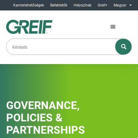
Karrierlehetőségek
Befektetők
Helyszínek
Greif+
Magyar
GOVERNANCE,
POLICIES &
PARTNERSHIPS