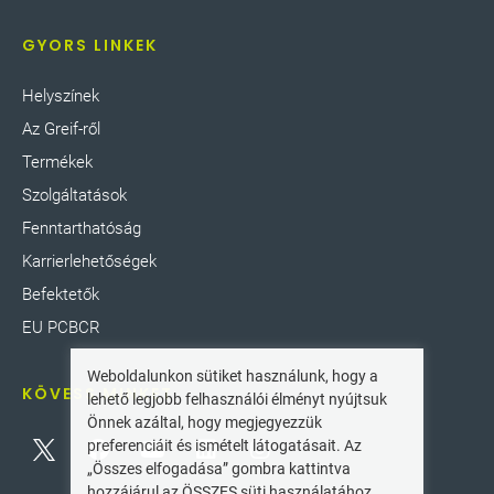
GYORS LINKEK
Helyszínek
Az Greif-ről
Termékek
Szolgáltatások
Fenntarthatóság
Karrierlehetőségek
Befektetők
EU PCBCR
Weboldalunkon sütiket használunk, hogy a
KÖVESS MINKET
lehető legjobb felhasználói élményt nyújtsuk
Önnek azáltal, hogy megjegyezzük
preferenciáit és ismételt látogatásait. Az
„Összes elfogadása” gombra kattintva
hozzájárul az ÖSSZES süti használatához.