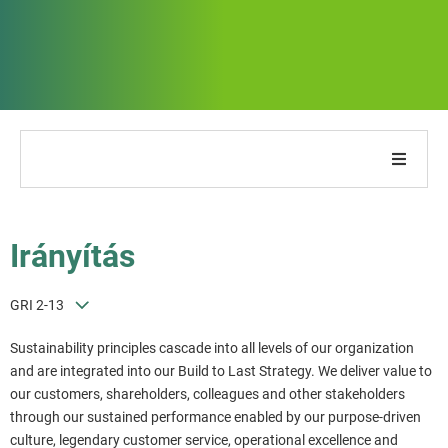
Cégünkről
Irányítás
Jelentésünkről
GRI 2-13
Fenntarthatósági stratégiák
Sustainability principles cascade into all levels of our organization
Célok és teljesítmény
and are integrated into our Build to Last Strategy. We deliver value to
our customers, shareholders, colleagues and other stakeholders
through our sustained performance enabled by our purpose-driven
ESG jelentési indexek
culture, legendary customer service, operational excellence and