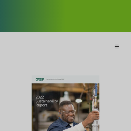
Cégünkről
Jelentésünkről
Fenntarthatósági stratégiák
Célok és teljesítmény
ESG jelentési indexek