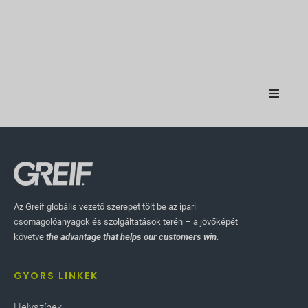
Cégünkről
Jelentésünkről
Fenntarthatósági stratégiák
Az Greif globális vezető szerepet tölt be az ipari
csomagolóanyagok és szolgáltatások terén – a jövőképét
Célok és teljesítmény
követve
the advantage that helps our customers win.
ESG jelentési indexek
GYORS LINKEK
Helyszínek