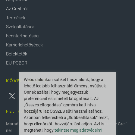
Jelentés letöltések
Az Greif-ről
Termékek
Szolgáltatások
Fenntarthatóság
Karrierlehetőségek
Befektetők
EU PCBCR
Weboldalunkon sütiket használunk, hogy a
KÖVESS MINKET
lehető legjobb felhasználói élményt nyújtsuk
Önnek azáltal, hogy megjegyezzük
preferenciáit és ismételt látogatásait. Az
„Összes elfogadása” gombra kattintva
FELIRATKOZÁS
hozzájárul az ÖSSZES süti használatához.
Azonban felkeresheti a „Sütibeállítások” részt,
hogy ellenőrzött hozzájárulást adjon. Azt is
Maradjon naprakész a legújabb innovációkkal és hírekkel az Greif-
megteheti, hogy
tekintse meg adatvédelmi
nél.