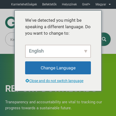
Karrierlehetőségek
Befektetők
Helyszínek
Greif+
Magyar
We've detected you might be
speaking a different language. Do
you want to change to:
English
Change Language
Close and do not switch language
REPORT DOWNLOADS
Transparency and accountability are vital to tracking our
progress towards a sustainable future.