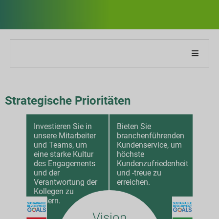
ber unser Unternehmen
Strategische Prioritäten
ber unseren Bericht
Investieren Sie in
Bieten Sie
achhaltigkeitsstrategien
unsere Mitarbeiter
branchenführenden
und Teams, um
Kundenservice, um
iele und Leistung
eine starke Kultur
höchste
des Engagements
Kundenzufriedenheit
und der
und -treue zu
SG-Reporting-Indizes
Verantwortung der
erreichen.
Kollegen zu
fördern.
ericht-Downloads
Vision