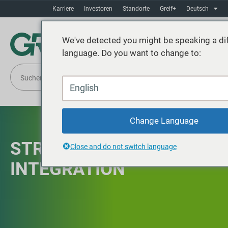
Karriere
Investoren
Standorte
Greif+
Deutsch
We've detected you might be speaking a dif
language. Do you want to change to:
English
Change Language
STRATEGISCHE
Close and do not switch language
INTEGRATION