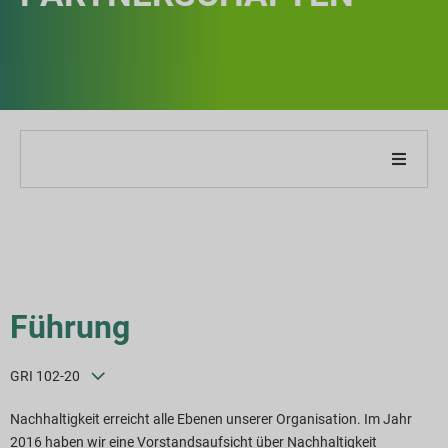
ber unser Unternehmen
ber unseren Bericht
achhaltigkeitsstrategien
Führung
iele und Leistung
GRI 102-20
SG-Reporting-Indizes
Nachhaltigkeit erreicht alle Ebenen unserer Organisation. Im Jahr
2016 haben wir eine Vorstandsaufsicht über Nachhaltigkeit