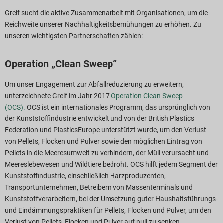
Greif sucht die aktive Zusammenarbeit mit Organisationen, um die
Reichweite unserer Nachhaltigkeitsbemühungen zu erhöhen. Zu
unseren wichtigsten Partnerschaften zählen:
Operation „Clean Sweep“
Um unser Engagement zur Abfallreduzierung zu erweitern,
unterzeichnete Greif im Jahr 2017
Operation Clean Sweep
(OCS).
OCS ist ein internationales Programm, das ursprünglich von
der Kunststoffindustrie entwickelt und von der British Plastics
Federation und PlasticsEurope unterstützt wurde, um den Verlust
von Pellets, Flocken und Pulver sowie den möglichen Eintrag von
Pellets in die Meeresumwelt zu verhindern, der Müll verursacht und
Meereslebewesen und Wildtiere bedroht. OCS hilft jedem Segment der
Kunststoffindustrie, einschließlich Harzproduzenten,
Transportunternehmen, Betreibern von Massenterminals und
Kunststoffverarbeitern, bei der Umsetzung guter Haushaltsführungs-
und Eindämmungspraktiken für Pellets, Flocken und Pulver, um den
Verlust von Pellets, Flocken und Pulver auf null zu senken.