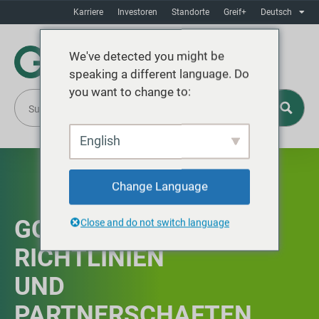
Karriere
Investoren
Standorte
Greif+
Deutsch
We've detected you might be
speaking a different language. Do
you want to change to:
English
Change Language
GOVERNANCE,
Close and do not switch language
RICHTLINIEN
UND
PARTNERSCHAFTEN